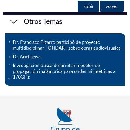
subir
volver
Otros Temas
Dr. Francisco Pizarro participó de proyecto
multidisciplinar FONDART sobre obras audiovisuales
Dr. Ariel Leiva
Investigación busca desarrollar modelos de
propagación inalámbrica para ondas milimétricas a
170GHz