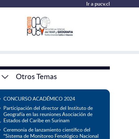
Ir a pucv.cl
Otros Temas
CONCURSO ACADÉMICO 2024
Participación del director del Instituto de
Geografía en las reuniones Asociación de
Estados del Caribe en Surinam
Ceremonia de lanzamiento científico del
“Sistema de Monitoreo Fenológico Nacional