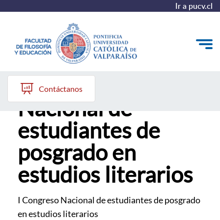
Ir a pucv.cl
I Congreso
Quiénes somos
Contáctanos
Nacional de
Líneas de trabajo 2025-2028
estudiantes de
Historia
posgrado en
Proyecto Conocimientos 2030
estudios literarios
Reportes
I Congreso Nacional de estudiantes de posgrado
en estudios literarios