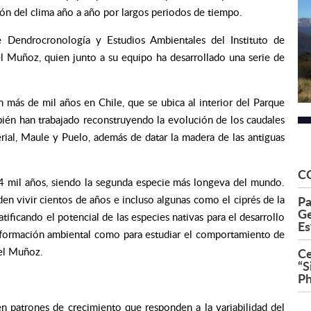
ión del clima año a año por largos periodos de tiempo.
e Dendrocronología y Estudios Ambientales del Instituto de
el Muñoz, quien junto a su equipo ha desarrollado una serie de
n más de mil años en Chile, que se ubica al interior del Parque
bién han trabajado reconstruyendo la evolución de los caudales
erial, Maule y Puelo, además de datar la madera de las antiguas
C
 4 mil años, siendo la segunda especie más longeva del mundo.
Pa
n vivir cientos de años e incluso algunas como el ciprés de la
Ge
ratificando el potencial de las especies nativas para el desarrollo
Es
información ambiental como para estudiar el comportamiento de
Ce
iel Muñoz.
“S
Ph
en patrones de crecimiento que responden a la variabilidad del