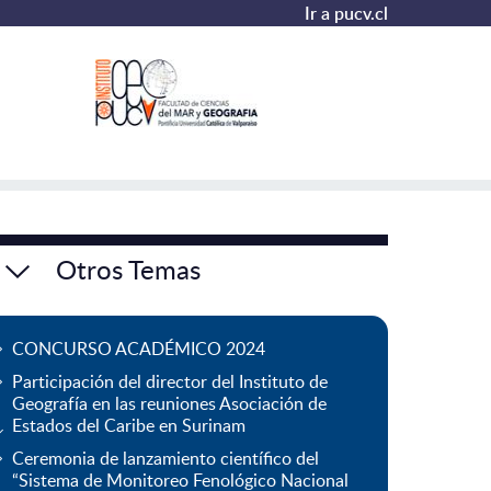
Ir a pucv.cl
Otros Temas
CONCURSO ACADÉMICO 2024
Participación del director del Instituto de
Geografía en las reuniones Asociación de
Estados del Caribe en Surinam
Ceremonia de lanzamiento científico del
“Sistema de Monitoreo Fenológico Nacional