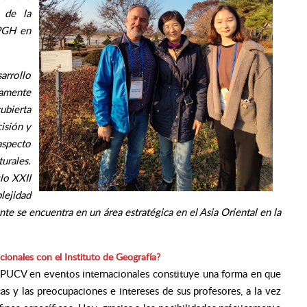
 de la
IPGH en
arrollo
tamente
ubierta
cisión y
 aspecto
urales.
lo XXII
lejidad
te se encuentra en un área estratégica en el Asia Oriental en la
cionales con el Instituto de Geografía?
 PUCV en eventos internacionales constituye una forma en que
s y las preocupaciones e intereses de sus profesores, a la vez