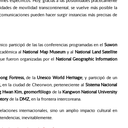
ines específicos. Hoy, gracias a las posibilidades prácticamente
lidades de movilidad transcontinental, se vuelve más posible la
comunicaciones pueden hacer surgir instancias más precisas de
ico participó de las las conferencias programadas en el
Suwon
 académica al
National Map Museum
y al
National Land Satellite
que fueron organizadas por el
National Geographic Information
ng Fortress,
de la
Unesco World Heritage;
y participó de un
k,
en la ciudad de Cheorwon, perteneciente al
Sistema Nacional
 Hwan Kim, geomorfólogo
de la
Kangwon National University
atory
de la
DMZ,
en la frontera intercoreana.
laciones internacionales, sino un amplio impacto cultural en
 tendencias, inevitablemente.