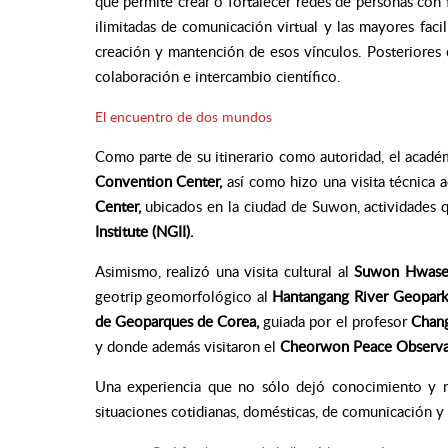
que permite crear o fortalecer redes de personas con f
ilimitadas de comunicación virtual y las mayores faci
creación y mantención de esos vínculos. Posteriores 
colaboración e intercambio científico.
El encuentro de dos mundos
Como parte de su itinerario como autoridad, el académ
Convention Center,
así como
hizo una visita técnica
Center,
ubicados en la ciudad de Suwon, actividades 
Institute (NGII).
Asimismo, realizó una visita cultural al
Suwon Hwaseo
geotrip geomorfológico al
Hantangang River Geopar
de Geoparques de Corea,
guiada por el profesor
Chang
y donde además visitaron el
Cheorwon Peace Observ
Una experiencia que no sólo dejó conocimiento y re
situaciones cotidianas, domésticas, de comunicación y