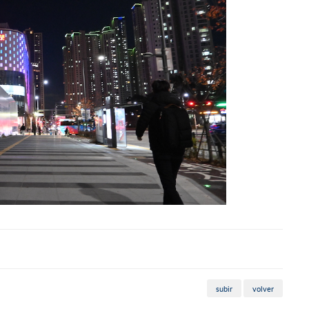
subir
volver