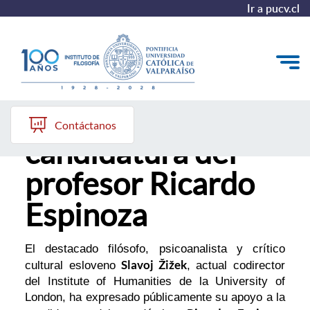
Ir a pucv.cl
Slavoj Žižek apoya
El Instituto
Contáctanos
candidatura del
Pregrado
profesor Ricardo
Postgrado
Espinoza
Colección Philosophica
Formación Continua
El destacado filósofo, psicoanalista y crítico
Slavoj Žižek
cultural esloveno
, actual codirector
del Institute of Humanities de la University of
London, ha expresado públicamente su apoyo a la