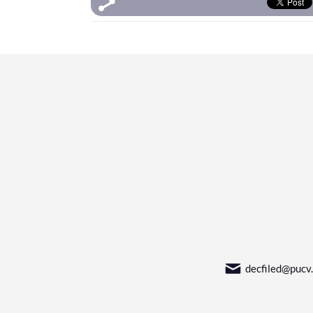
decfiled@pucv.