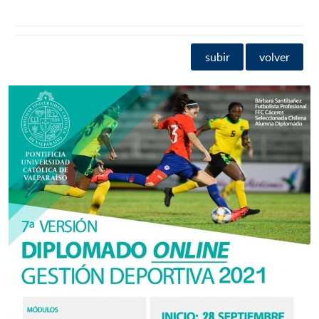
subir
volver