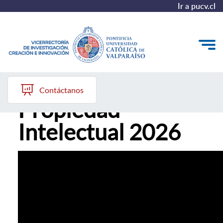
Ir a pucv.cl
Día de la
VINCI
Contáctanos
Propiedad
Investigación
Intelectual 2026
Creación
Innovación
Convocatorias