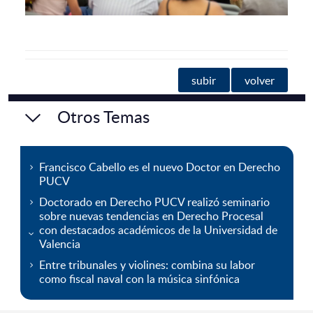
subir
volver
Otros Temas
Francisco Cabello es el nuevo Doctor en Derecho
PUCV
Doctorado en Derecho PUCV realizó seminario
sobre nuevas tendencias en Derecho Procesal
con destacados académicos de la Universidad de
Valencia
Entre tribunales y violines: combina su labor
como fiscal naval con la música sinfónica