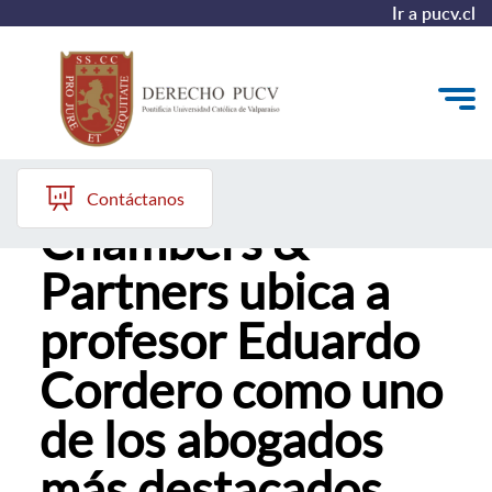
Ir a pucv.cl
Ranking de
Quiénes somos
Contáctanos
Chambers &
Estudiantes y Admisión
Partners ubica a
Postgrados y Formación Continua
profesor Eduardo
Investigación y Biblioteca
Cordero como uno
Vinculación con el Medio y Alumni
de los abogados
más destacados