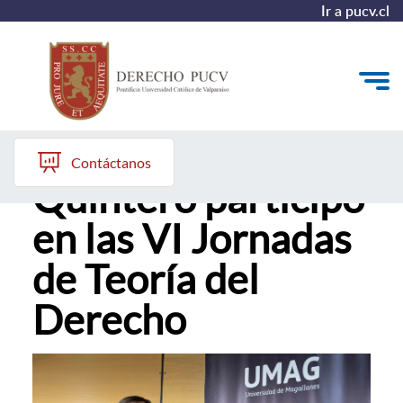
Ir a pucv.cl
Profesor David
Quiénes somos
Contáctanos
Quintero participó
Estudiantes y Admisión
en las VI Jornadas
Postgrados y Formación Continua
de Teoría del
Investigación y Biblioteca
Derecho
Vinculación con el Medio y Alumni