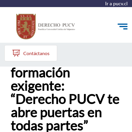
Ir a pucv.cl
Cecilia Latorre, Alumni Derecho PUCV
Quiénes somos
Contáctanos
El valor de la
Estudiantes y Admisión
formación
Postgrados y Formación Continua
exigente:
Investigación y Biblioteca
“Derecho PUCV te
Vinculación con el Medio y Alumni
abre puertas en
todas partes”