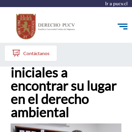
Ir a pucv.cl
Karen Lindh Allen, Alumni Derecho PUCV
Quiénes somos
Contáctanos
De las dudas
Estudiantes y Admisión
iniciales a
Postgrados y Formación Continua
encontrar su lugar
Investigación y Biblioteca
en el derecho
Vinculación con el Medio y Alumni
ambiental