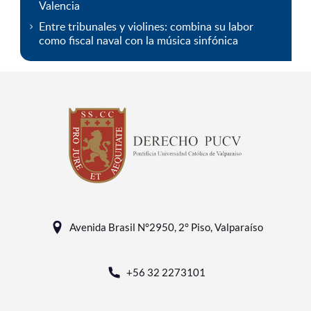
Valencia
Entre tribunales y violines: combina su labor
como fiscal naval con la música sinfónica
Avenida Brasil N°2950, 2° Piso, Valparaíso
+56 32 2273101