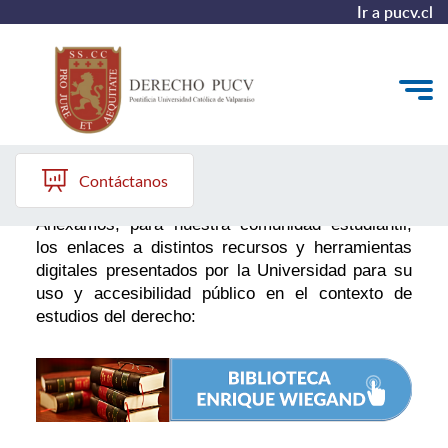
Ir a pucv.cl
Biblioteca
Quiénes somos
Contáctanos
Estudiantes y Admisión
Anexamos, para nuestra comunidad estudiantil,
los enlaces a distintos recursos y herramientas
Postgrados y Formación Continua
digitales presentados por la Universidad para su
uso y accesibilidad público en el contexto de
Investigación y Biblioteca
estudios del derecho:
Vinculación con el Medio y Alumni