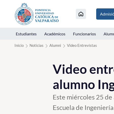
Click acá para ir directamente al contenido
Admisi
Estudiantes
Académicos
Funcionarios
Alum
Inicio
Noticias
Alumni
Video Entrevistas
Video entre
alumno Inge
Este miércoles 25 de
Escuela de Ingeniería 