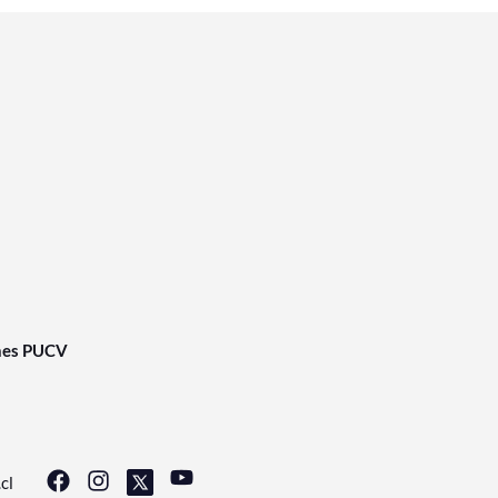
nes PUCV
cl