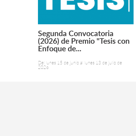
Segunda Convocatoria
Leer más +
(2026) de Premio "Tesis con
Enfoque de...
Del lunes 15 de junio al lunes 13 de julio de
2026