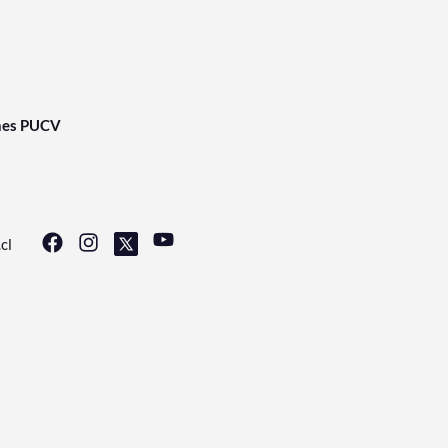
nes PUCV
cl