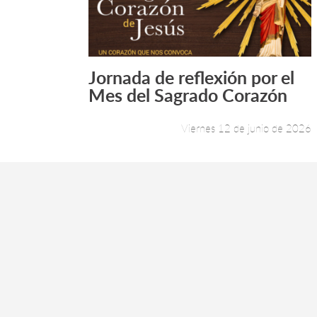
Jornada de reflexión por el
Leer más +
Mes del Sagrado Corazón
Viernes 12 de junio de 2026