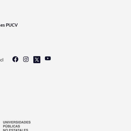
nes PUCV
cl