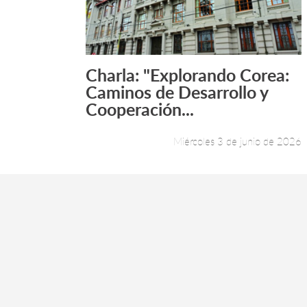
Charla: "Explorando Corea:
Leer más +
Caminos de Desarrollo y
Cooperación...
Miércoles 3 de junio de 2026