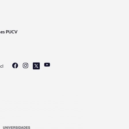
nes PUCV
cl