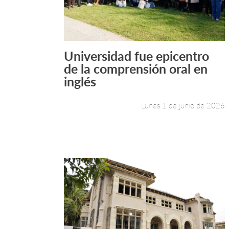
Universidad fue epicentro
Leer más +
de la comprensión oral en
inglés
Lunes 1 de junio de 2026