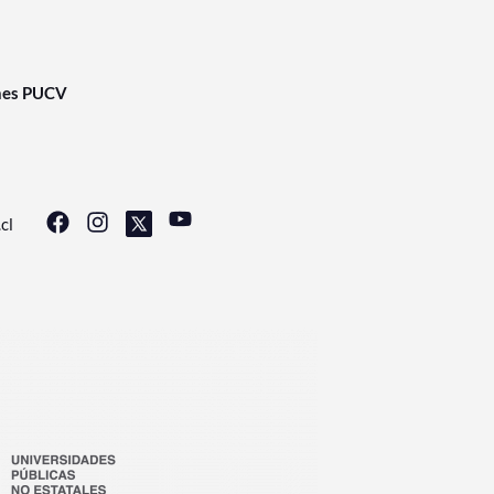
nes PUCV
cl