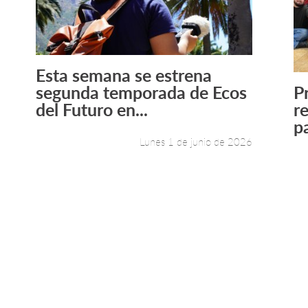
Esta semana se estrena
Leer más +
segunda temporada de Ecos
P
del Futuro en...
r
pa
Lunes 1 de junio de 2026