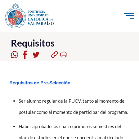
Click acá para ir directamente al contenido
La Universidad
Requisitos
Investigación, Creación e Innovación
PUCV Internacional
Vinculación con el Medio
Requisitos de Pre-Selección
Admisión
Ser alumno regular de la PUCV, tanto al momento de
Pregrado
postular como al momento de participar del programa.
Postgrado
Haber aprobado los cuatro primeros semestres del
Formación Continua
plan de estudios en el que se encuentra matriculado.