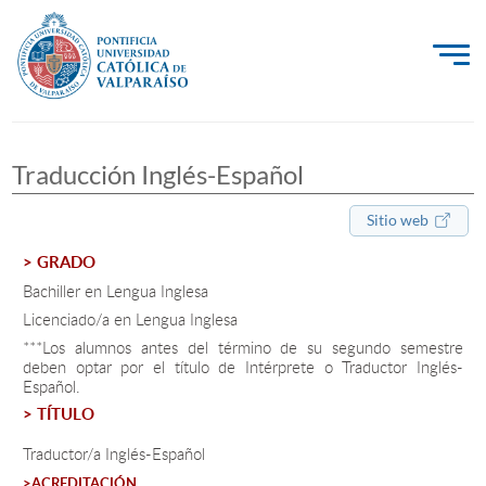
La Universidad
Traducción Inglés-Español
Investigación, Creación e Innovación
PUCV Internacional
Sitio web
Vinculación con el Medio
> GRADO
Bachiller en Lengua Inglesa
Licenciado/a en Lengua Inglesa
Admisión
***Los alumnos antes del término de su segundo semestre
deben optar por el título de Intérprete o Traductor Inglés-
Español.
Pregrado
> TÍTULO
Postgrado
Traductor/a Inglés-Español
Formación Continua
>ACREDITACIÓN