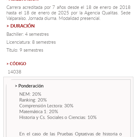
Carrera acreditada por 7 años desde el 18 de enero de 2018
hasta el 18 de enero de 2025 por la Agencia Qualitas. Sede
Estudiantes
Valparaíso. Jornada diurna. Modalidad presencial.
> DURACIÓN
Académicos
Bachiller: 4 semestres
Funcionarios
Licenciatura: 8 semestres
Título: 9 semestres
Alumni
> CÓDIGO
14038
English
> Ponderación
NEM: 20%
Ranking: 20%
Comprensión Lectora: 30%
Matemática 1: 20%
Historia y Cs. Sociales o Ciencias: 10%
En el caso de las Pruebas Optativas de historia o