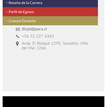
Reseña de la Carrera
Perfil de Egreso
Cuerpo Docente
dirpsi@pucv.cl
+56 32 227 4363
Avda. El Bosque 1290, Sausalito, Viña
del Mar, Chile.