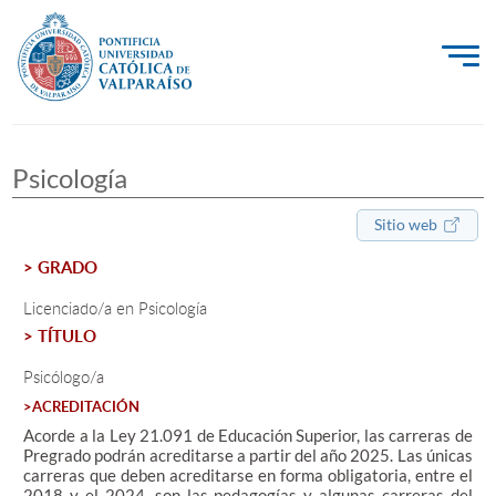
La Universidad
Psicología
Investigación, Creación e Innovación
PUCV Internacional
Sitio web
Vinculación con el Medio
> GRADO
Licenciado/a en Psicología
> TÍTULO
Admisión
Psicólogo/a
Pregrado
>ACREDITACIÓN
Acorde a la Ley 21.091 de Educación Superior, las carreras de
Postgrado
Pregrado podrán acreditarse a partir del año 2025. Las únicas
carreras que deben acreditarse en forma obligatoria, entre el
Formación Continua
2018 y el 2024, son las pedagogías y algunas carreras del