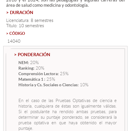
área de salud como medicina y odontología.
> DURACIÓN
Estudiantes
Licenciatura: 8 semestres
Título: 10 semestres
Académicos
> CÓDIGO
Funcionarios
14040
Alumni
> PONDERACIÓN
20%
NEM:
20%
Ranking:
English
25%
Comprensión Lectora:
25%
Matemática 1 :
10%
Historia y Cs. Sociales o Ciencias:
En el caso de las Pruebas Optativas de ciencia e
historia, cualquiera de éstas son igualmente válidas.
Si el postulante ha rendido ambas pruebas, para
determinar su puntaje ponderado, se considerará la
prueba optativa en que haya obtenido el mayor
puntaje.