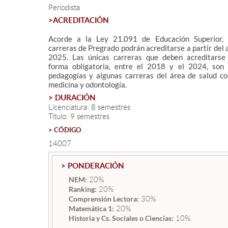
Periodista
>ACREDITACIÓN
Acorde a la Ley 21.091 de Educación Superior, 
carreras de Pregrado podrán acreditarse a partir del 
2025. Las únicas carreras que deben acreditarse
forma obligatoria, entre el 2018 y el 2024, son 
pedagogías y algunas carreras del área de salud c
medicina y odontología.
> DURACIÓN
Licenciatura: 8 semestres
Título: 9 semestres
> CÓDIGO
14007
> PONDERACIÓN
20%
NEM:
20%
Ranking:
30%
Comprensión Lectora:
20%
Matemática 1:
10%
Historia y Cs. Sociales o Ciencias: