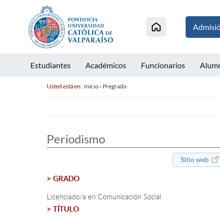
Admisi
Estudiantes
Académicos
Funcionarios
Alum
Usted está en:
Inicio
›
Pregrado
Periodismo
Sitio web
> GRADO
Licenciado/a en Comunicación Social
> TÍTULO