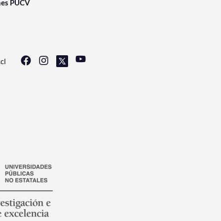
nes PUCV
cl