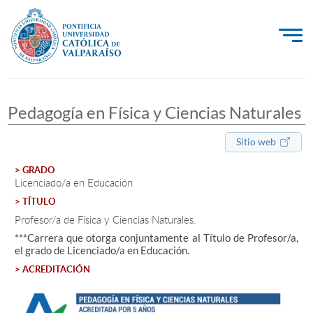
La Universidad
Pedagogía en Física y Ciencias Naturales
Investigación, Creación e Innovación
PUCV Internacional
Sitio web
Vinculación con el Medio
> GRADO
Licenciado/a en Educación
> TÍTULO
Admisión
Profesor/a de Física y Ciencias Naturales.
***Carrera que otorga conjuntamente al Título de Profesor/a,
Pregrado
el grado de Licenciado/a en Educación.
> ACREDITACIÓN
Postgrado
Formación Continua