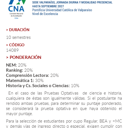
Estudiantes
Académicos
> DURACIÓN
Funcionarios
10 semestres
> CÓDIGO
Alumni
14089
> PONDERACIÓN
20%
NEM:
20%
Ranking:
English
20%
Comprensión Lectora:
30%
Matemática 1:
10%
Historia y Cs. Sociales o Ciencias:
En el caso de las Pruebas Optativas de ciencia e historia,
cualquiera de éstas son igualmente válidas. Si el postulante ha
rendido ambas pruebas, para determinar su puntaje ponderado,
se considerará la prueba optativa en que haya obtenido el
mayor puntaje.
Para la selección de estudiantes por cupo Regular, BEA y +MC
y demás vías de ingreso directo o especial, exigen cumplir con