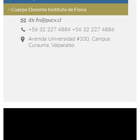
Cuerpo Docente Instituto de Física
dir.fis@pucv.cl
+56 32 227 4884 +56 32 227 4886
Avenida Universidad #330, Campus
Curauma, Valparaíso.