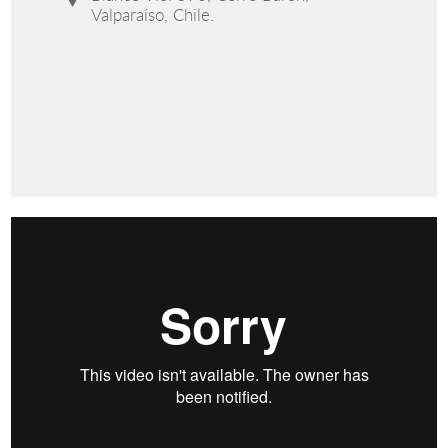
Valparaíso, Chile.
¿QUÉ ES EXACTAMENTE LO QUE HACE UN MATEMÁTICO
DEL IMA?
from
Instituto de Matemáticas PUCV
on
Vimeo
.