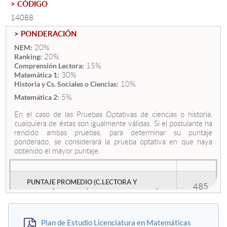
> CÓDIGO
14088
Estudiantes
> PONDERACIÓN
Académicos
20%
NEM:
20%
Ranking:
15%
Funcionarios
Comprensión Lectora:
30%
Matemática 1:
10%
Alumni
Historia y Cs. Sociales o Ciencias:
5%
Matemática 2:
En el caso de las Pruebas Optativas de ciencias o historia,
cualquiera de éstas son igualmente válidas. Si el postulante ha
English
rendido ambas pruebas, para determinar su puntaje
ponderado, se considerará la prueba optativa en que haya
obtenido el mayor puntaje.
PUNTAJE PROMEDIO (C.LECTORA Y
485
MATEMÁRICA 1) MÍNIMO DE POSTULACIÓN
Plan de Estudio Licenciatura en Matemáticas