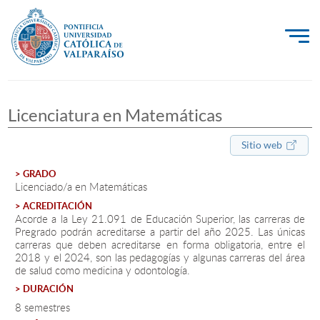
La Universidad
Licenciatura en Matemáticas
Investigación, Creación e Innovación
PUCV Internacional
Sitio web
Vinculación con el Medio
> GRADO
Licenciado/a en Matemáticas
> ACREDITACIÓN
Acorde a la Ley 21.091 de Educación Superior, las carreras de
Admisión
Pregrado podrán acreditarse a partir del año 2025. Las únicas
carreras que deben acreditarse en forma obligatoria, entre el
Pregrado
2018 y el 2024, son las pedagogías y algunas carreras del área
de salud como medicina y odontología.
Postgrado
> DURACIÓN
8 semestres
Formación Continua