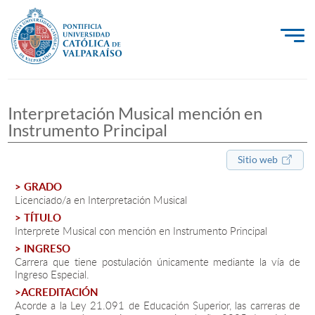
La Universidad
Interpretación Musical mención en
Investigación, Creación e Innovación
Instrumento Principal
PUCV Internacional
Sitio web
Vinculación con el Medio
> GRADO
Licenciado/a en Interpretación Musical
> TÍTULO
Admisión
Interprete Musical con mención en Instrumento Principal
> INGRESO
Pregrado
Carrera que tiene postulación únicamente mediante la vía de
Ingreso Especial.
Postgrado
>ACREDITACIÓN
Acorde a la Ley 21.091 de Educación Superior, las carreras de
Formación Continua