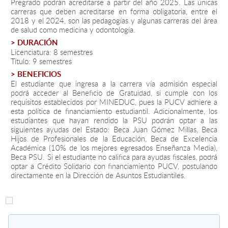
Pregrado podrán acreditarse a partir del año 2025. Las únicas
carreras que deben acreditarse en forma obligatoria, entre el
2018 y el 2024, son las pedagogías y algunas carreras del área
Estudiantes
de salud como medicina y odontología.
> DURACIÓN
Académicos
Licenciatura: 8 semestres
Título: 9 semestres
Funcionarios
> BENEFICIOS
El estudiante que ingresa a la carrera vía admisión especial
Alumni
podrá acceder al Beneficio de Gratuidad, si cumple con los
requisitos establecidos por MINEDUC, pues la PUCV adhiere a
esta política de financiamiento estudiantil. Adicionalmente, los
estudiantes que hayan rendido la PSU podrán optar a las
English
siguientes ayudas del Estado: Beca Juan Gómez Millas, Beca
Hijos de Profesionales de la Educación, Beca de Excelencia
Académica (10% de los mejores egresados Enseñanza Media),
Beca PSU. Si el estudiante no califica para ayudas fiscales, podrá
optar a Crédito Solidario con financiamiento PUCV, postulando
directamente en la Dirección de Asuntos Estudiantiles.