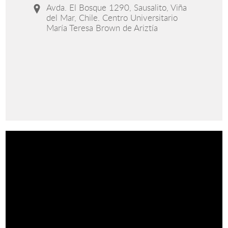
Avda. El Bosque 1290, Sausalito, Viña
del Mar, Chile. Centro Universitario
María Teresa Brown de Ariztía