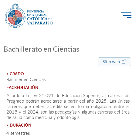
La Universidad
Bachillerato en Ciencias
Investigación, Creación e Innovación
PUCV Internacional
Sitio web
Vinculación con el Medio
> GRADO
Bachiller en Ciencias
>ACREDITACIÓN
Admisión
Acorde a la Ley 21.091 de Educación Superior, las carreras de
Pregrado podrán acreditarse a partir del año 2025. Las únicas
carreras que deben acreditarse en forma obligatoria, entre el
Pregrado
2018 y el 2024, son las pedagogías y algunas carreras del área
de salud como medicina y odontología.
Postgrado
> DURACIÓN
Formación Continua
4 semestres