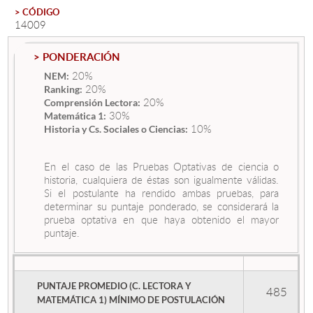
> CÓDIGO
14009
Estudiantes
> PONDERACIÓN
Académicos
20%
NEM:
20%
Ranking:
Funcionarios
20%
Comprensión Lectora:
30%
Alumni
Matemática 1:
10%
Historia y Cs. Sociales o Ciencias:
En el caso de las Pruebas Optativas de ciencia o
English
historia, cualquiera de éstas son igualmente válidas.
Si el postulante ha rendido ambas pruebas, para
determinar su puntaje ponderado, se considerará la
prueba optativa en que haya obtenido el mayor
puntaje.
PUNTAJE PROMEDIO (C. LECTORA Y
485
MATEMÁTICA 1) MÍNIMO DE POSTULACIÓN