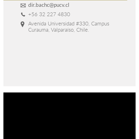
dir.bachc@pucv.cl
+56 32 227 4830
Avenida Universidad #330, Campus
Curauma, Valparaíso, Chile.