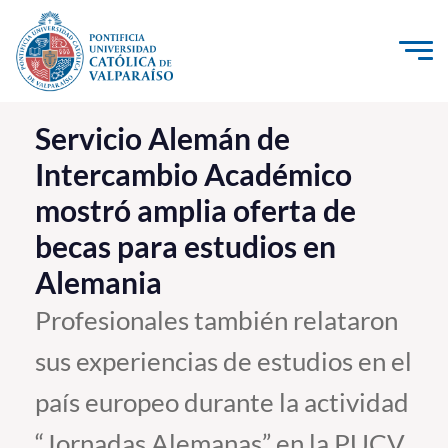
Click acá para ir directamente al contenido
La Universidad
Servicio Alemán de
Intercambio Académico
Investigación, Creación e Innovación
mostró amplia oferta de
PUCV Internacional
becas para estudios en
Vinculación con el Medio
Alemania
Admisión
Profesionales también relataron
sus experiencias de estudios en el
Pregrado
país europeo durante la actividad
Postgrado
Formación Continua
“Jornadas Alemanas” en la PUCV.