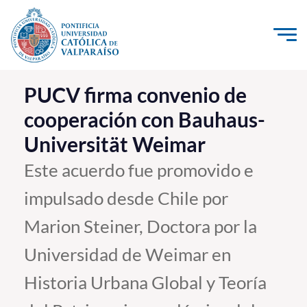
Click acá para ir directamente al contenido
La Universidad
PUCV firma convenio de
cooperación con Bauhaus-
Investigación, Creación e Innovación
Universität Weimar
PUCV Internacional
Vinculación con el Medio
Este acuerdo fue promovido e
impulsado desde Chile por
Admisión
Marion Steiner, Doctora por la
Pregrado
Universidad de Weimar en
Postgrado
Historia Urbana Global y Teoría
Formación Continua