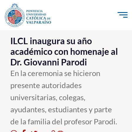
Click acá para ir directamente al contenido
La Universidad
ILCL inaugura su año
académico con homenaje al
Investigación, Creación e Innovación
Dr. Giovanni Parodi
PUCV Internacional
Vinculación con el Medio
En la ceremonia se hicieron
presente autoridades
Admisión
universitarias, colegas,
Pregrado
ayudantes, estudiantes y parte
Postgrado
de la familia del profesor Parodi.
Formación Continua