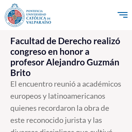
Click acá para ir directamente al contenido
La Universidad
Facultad de Derecho realizó
congreso en honor a
Investigación, Creación e Innovación
profesor Alejandro Guzmán
PUCV Internacional
Brito
Vinculación con el Medio
El encuentro reunió a académicos
Admisión
europeos y latinoamericanos
Pregrado
quienes recordaron la obra de
Postgrado
este reconocido jurista y las
Formación Continua