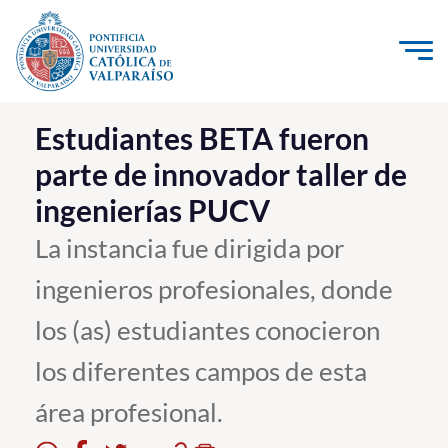
Click acá para ir directamente al contenido
La Universidad
Estudiantes BETA fueron
parte de innovador taller de
Investigación, Creación e Innovación
ingenierías PUCV
PUCV Internacional
Vinculación con el Medio
La instancia fue dirigida por
ingenieros profesionales, donde
Admisión
los (as) estudiantes conocieron
Pregrado
los diferentes campos de esta
Postgrado
área profesional.
Formación Continua