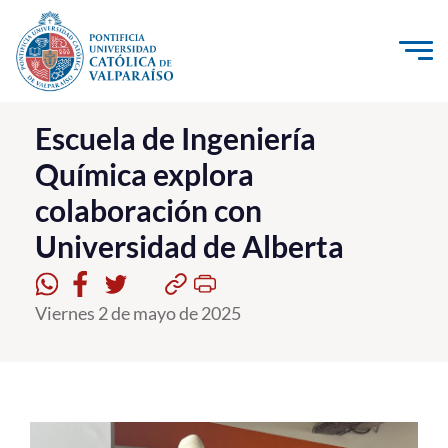
Click acá para ir directamente al contenido
La Universidad
Escuela de Ingeniería
Química explora
Investigación, Creación e Innovación
colaboración con
PUCV Internacional
Universidad de Alberta
Vinculación con el Medio
Admisión
Viernes 2 de mayo de 2025
Pregrado
Postgrado
Formación Continua