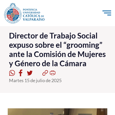
Click acá para ir directamente al contenido
La Universidad
Director de Trabajo Social
expuso sobre el “grooming”
Investigación, Creación e Innovación
ante la Comisión de Mujeres
PUCV Internacional
y Género de la Cámara
Vinculación con el Medio
Admisión
Martes 15 de julio de 2025
Pregrado
Postgrado
Formación Continua