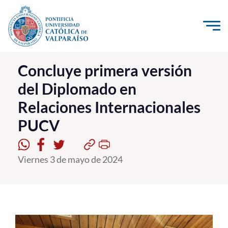
Click acá para ir directamente al contenido
La Universidad
Concluye primera versión
del Diplomado en
Investigación, Creación e Innovación
Relaciones Internacionales
PUCV Internacional
PUCV
Vinculación con el Medio
Admisión
Viernes 3 de mayo de 2024
Pregrado
Postgrado
Formación Continua