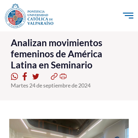
Click acá para ir directamente al contenido
La Universidad
Analizan movimientos
femeninos de América
Investigación, Creación e Innovación
Latina en Seminario
PUCV Internacional
Vinculación con el Medio
Martes 24 de septiembre de 2024
Admisión
Pregrado
Postgrado
Formación Continua