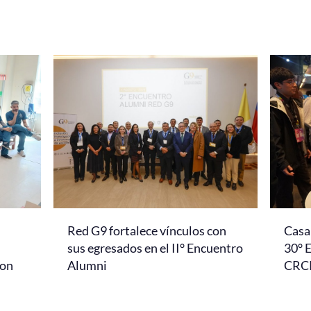
Red G9 fortalece vínculos con
Casa 
l
sus egresados en el II° Encuentro
30° 
con
Alumni
CRC