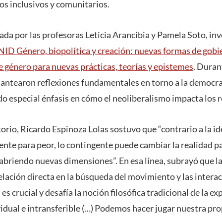
s inclusivos y comunitarios.
rada por las profesoras Leticia Arancibia y Pamela Soto, in
NID Género, biopolítica y creación: nuevas formas de gobier
e género para nuevas prácticas, teorías y epistemes
. Duran
ntearon reflexiones fundamentales en torno a la democracia
do especial énfasis en cómo el neoliberalismo impacta los 
rio, Ricardo Espinoza Lolas sostuvo que “contrario a la ide
ente para peor, lo contingente puede cambiar la realidad pa
briendo nuevas dimensiones”. En esa línea, subrayó que l
relación directa en la búsqueda del movimiento y las inter
 es crucial y desafía la noción filosófica tradicional de la e
dual e intransferible (…) Podemos hacer jugar nuestra prop