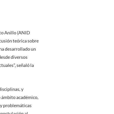
cto Anillo (ANID
cusión teórica sobre
 ha desarrollado un
 desde diversos
ctuales”, señaló la
sciplinas, y
lo ámbito académico,
s y problemáticas
postulación al