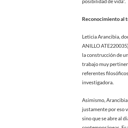
posibilidad de vida”.
Reconocimiento al tr
Leticia Arancibia, do
ANILLO ATE220035), v
la construcción de u
trabajo muy pertinen
referentes filosófico
investigadora.
Asimismo, Arancibia 
justamente por eso v
sino que se abre al 
contemporáneas. Esa 