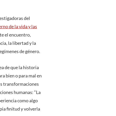
vestigadoras del
no de la vida y las
te el encuentro,
, la libertad y la
regímenes de género.
a de que la historia
ra bien o para mal en
as transformaciones
acciones humanas: “La
xperiencia como algo
ia finitud y volverla