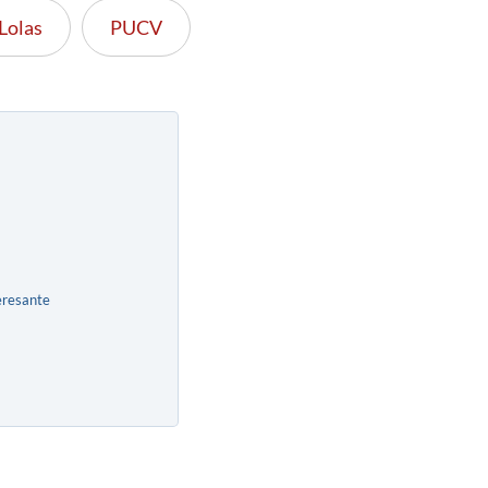
Lolas
PUCV
eresante