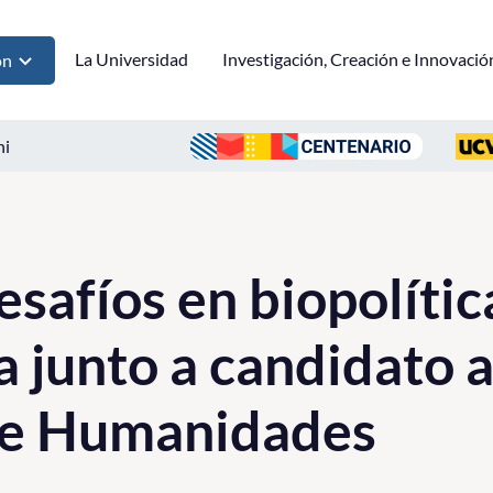
La Universidad
Investigación, Creación e Innovació
ón
ni
safíos en biopolític
 junto a candidato 
de Humanidades