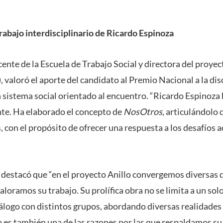
abajo interdisciplinario de Ricardo Espinoza
cente de la Escuela de Trabajo Social y directora del proye
aloró el aporte del candidato al Premio Nacional a la dis
n sistema social orientado al encuentro. “Ricardo Espinoza
te. Ha elaborado el concepto de
NosOtros
, articulándolo
s, con el propósito de ofrecer una respuesta a los desafíos a
destacó que “en el proyecto Anillo convergemos diversas di
aloramos su trabajo. Su prolífica obra no se limita a un so
diálogo con distintos grupos, abordando diversas realidade
es también una de las razones por las que respaldamos su 