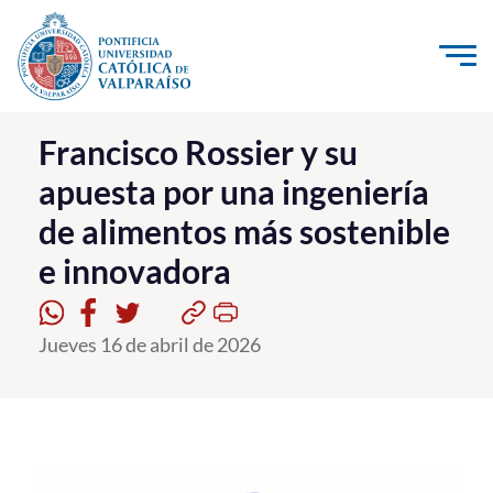
Click acá para ir directamente al contenido
La Universidad
Francisco Rossier y su
apuesta por una ingeniería
Investigación, Creación e Innovación
de alimentos más sostenible
PUCV Internacional
e innovadora
Vinculación con el Medio
Admisión
Jueves 16 de abril de 2026
Pregrado
Postgrado
Formación Continua