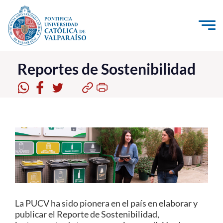
Click acá para ir directamente al contenido
La Universidad
Reportes de Sostenibilidad
Investigación, Creación e Innovación
PUCV Internacional
Vinculación con el Medio
Admisión
Pregrado
Postgrado
La PUCV ha sido pionera en el país en elaborar y
publicar el Reporte de Sostenibilidad,
Formación Continua