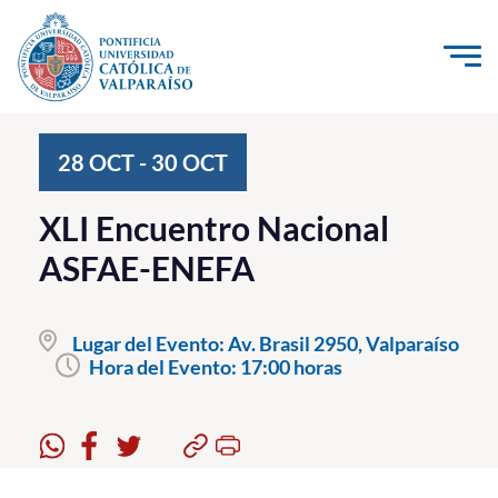
Click acá para ir directamente al contenido
La Universidad
28
OCT
-
30
OCT
Investigación, Creación e Innovación
XLI Encuentro Nacional
PUCV Internacional
ASFAE-ENEFA
Vinculación con el Medio
Lugar del Evento:
Av. Brasil 2950, Valparaíso
Admisión
Hora del Evento:
17:00 horas
Pregrado
Postgrado
Formación Continua