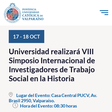
Click acá para ir directamente al contenido
La Universidad
17
-
18
OCT
Investigación, Creación e Innovación
Universidad realizará VIII
PUCV Internacional
Simposio Internacional de
Vinculación con el Medio
Investigadores de Trabajo
Social en la Historia
Admisión
Pregrado
Lugar del Evento:
Casa Central PUCV, Av.
Postgrado
Brasil 2950, Valparaíso.
Hora del Evento:
08:30 horas
Formación Continua