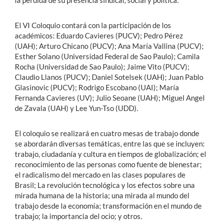
la pérdida de su presencia sindical, social y política.
El VI Coloquio contará con la participación de los
académicos: Eduardo Cavieres (PUCV); Pedro Pérez
(UAH); Arturo Chicano (PUCV); Ana María Vallina (PUCV);
Esther Solano (Universidad Federal de Sao Paulo); Camila
Rocha (Universidad de Sao Paulo); Jaime Vito (PUCV);
Claudio Llanos (PUCV); Daniel Sotelsek (UAH); Juan Pablo
Glasinovic (PUCV); Rodrigo Escobano (UAI); María
Fernanda Cavieres (UV); Julio Seoane (UAH); Miguel Angel
de Zavala (UAH) y Lee Yun-Tso (UDD).
El coloquio se realizará en cuatro mesas de trabajo donde
se abordarán diversas temáticas, entre las que se incluyen:
trabajo, ciudadanía y cultura en tiempos de globalización; el
reconocimiento de las personas como fuente de bienestar;
el radicalismo del mercado en las clases populares de
Brasil; La revolución tecnológica y los efectos sobre una
mirada humana de la historia; una mirada al mundo del
trabajo desde la economía; transformación en el mundo de
trabajo; la importancia del ocio; y otros.