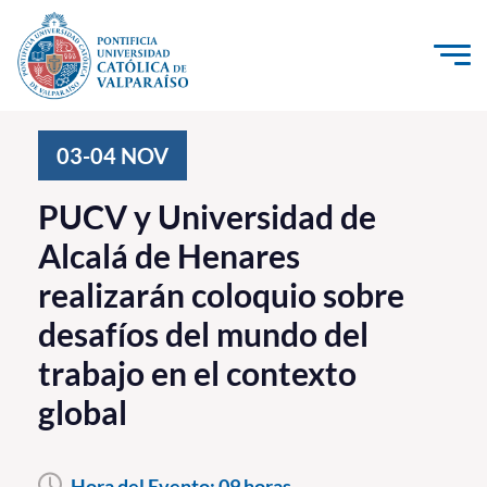
Click acá para ir directamente al contenido
La Universidad
03-04
NOV
Investigación, Creación e Innovación
PUCV y Universidad de
PUCV Internacional
Alcalá de Henares
Vinculación con el Medio
realizarán coloquio sobre
desafíos del mundo del
Admisión
trabajo en el contexto
Pregrado
global
Postgrado
Formación Continua
Hora del Evento:
09 horas