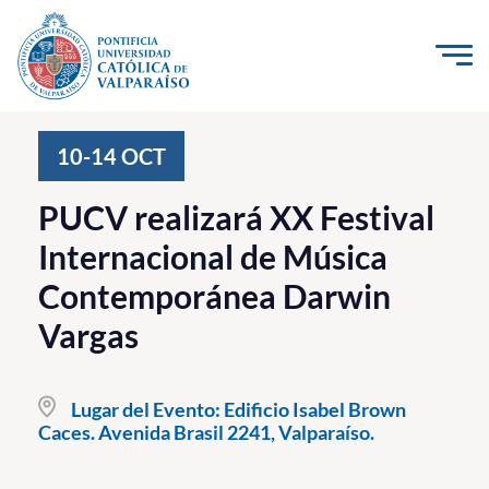
Click acá para ir directamente al contenido
La Universidad
10-14
OCT
Investigación, Creación e Innovación
PUCV realizará XX Festival
PUCV Internacional
Internacional de Música
Vinculación con el Medio
Contemporánea Darwin
Vargas
Admisión
Pregrado
Lugar del Evento:
Edificio Isabel Brown
Caces. Avenida Brasil 2241, Valparaíso.
Postgrado
Formación Continua