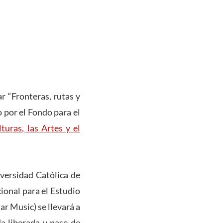
r “Fronteras, rutas y
 por el Fondo para el
turas, las Artes y el
iversidad Católica de
ional para el Estudio
ar Music) se llevará a
a liberada y pase de