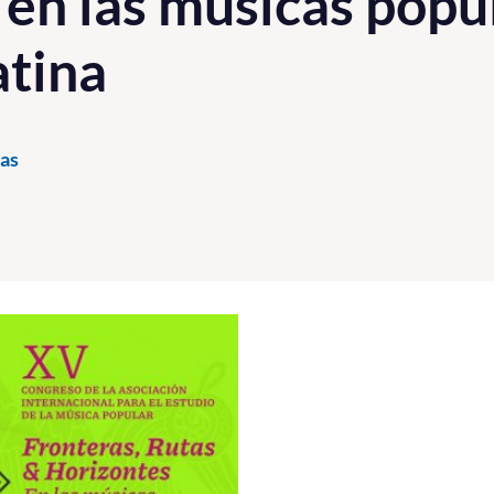
 en las músicas popu
atina
as