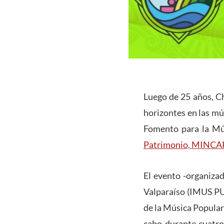
Luego de 25 años, Ch
horizontes en las mú
Fomento para la Mú
Patrimonio, MINCA
El evento -organiza
Valparaíso (IMUS PUC
de la Música Popular”
cabo durante cuatro