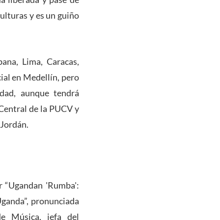
ulturas y es un guiño
bana, Lima, Caracas,
ial en Medellín, pero
idad, aunque tendrá
 Central de la PUCV y
 Jordán.
or “Ugandan 'Rumba':
Uganda”, pronunciada
e Música, jefa del