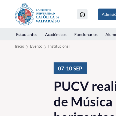
Click acá para ir directamente al contenido
Admisi
Estudiantes
Académicos
Funcionarios
Alum
Inicio
Evento
Institucional
07-10
SEP
PUCV reali
de Música 