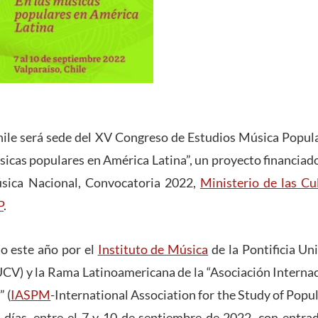
ile será sede del XV Congreso de Estudios Música Popula
sicas populares en América Latina”, un proyecto financiado
sica Nacional, Convocatoria 2022,
Ministerio de las Cul
P
.
do este año por el
Instituto de Música
de la Pontificia Un
V) y la Rama Latinoamericana de la “Asociación Internac
 (
IASPM
-International Association for the Study of Popul
 días, entre el 7 y 10 de septiembre de 2022, con entrad