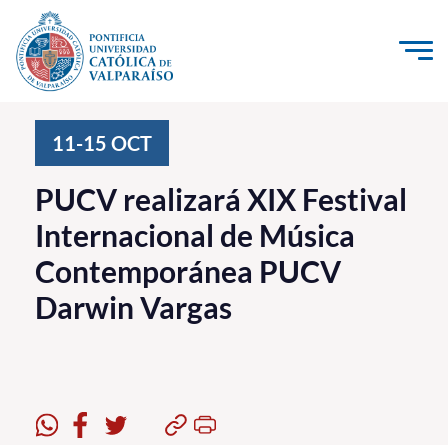
Click acá para ir directamente al contenido
La Universidad
11-15
OCT
Investigación, Creación e Innovación
PUCV realizará XIX Festival
PUCV Internacional
Internacional de Música
Vinculación con el Medio
Contemporánea PUCV
Darwin Vargas
Admisión
Pregrado
Postgrado
Formación Continua