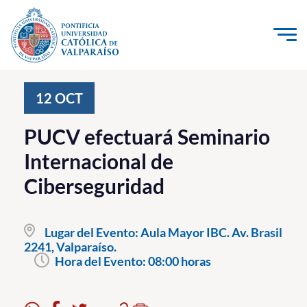
Click acá para ir directamente al contenido
La Universidad
12
OCT
Investigación, Creación e Innovación
PUCV efectuará Seminario
PUCV Internacional
Internacional de
Vinculación con el Medio
Ciberseguridad
Admisión
Lugar del Evento:
Aula Mayor IBC. Av. Brasil
Pregrado
2241, Valparaíso.
Hora del Evento:
08:00 horas
Postgrado
Formación Continua