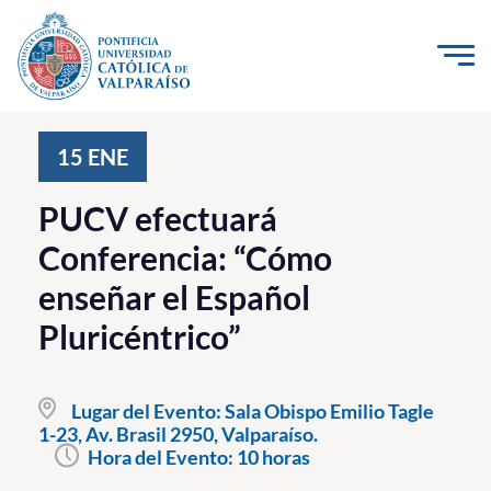
Click acá para ir directamente al contenido
La Universidad
15
ENE
Investigación, Creación e Innovación
PUCV efectuará
PUCV Internacional
Conferencia: “Cómo
Vinculación con el Medio
enseñar el Español
Pluricéntrico”
Admisión
Pregrado
Lugar del Evento:
Sala Obispo Emilio Tagle
1-23, Av. Brasil 2950, Valparaíso.
Postgrado
Hora del Evento:
10 horas
Formación Continua