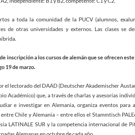
y A2, independiente: B1 y B2, competente: C1 y C2.
ertos a toda la comunidad de la PUCV (alumnos, exalum
tes de otras universidades y externos. Las clases se d
híbrida.
 de inscripción a los cursos de alemán que se ofrecen est
go 19 de marzo.
por el lectorado del DAAD (Deutscher Akademischer Austa
o Académico) que, a través de charlas y asesorías indivi
tudiar e investigar en Alemania, organiza eventos para 
 entre Chile y Alemania – entre ellos el Stammtisch PALEe
esía LATINALE SUR y la competencia internacional de Pit
rnadas Alemanas en octubre de cada año.