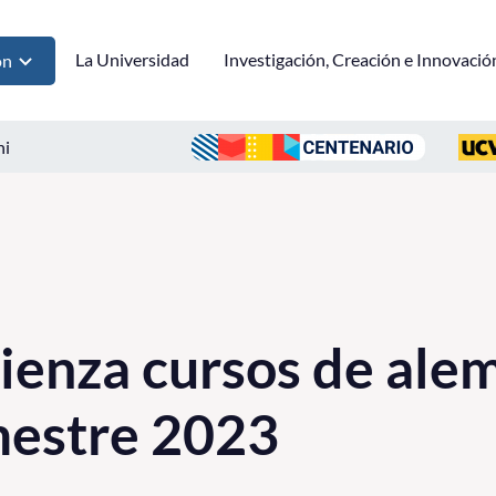
La Universidad
Investigación, Creación e Innovació
ón
ni
enza cursos de alem
mestre 2023