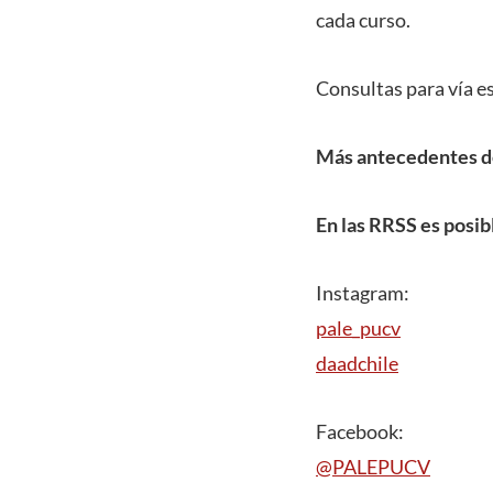
cada curso.
Consultas para vía es
Más antecedentes de
En las RRSS es posib
Instagram:
pale_pucv
daadchile
Facebook:
@PALEPUCV