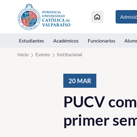
Click acá para ir directamente al contenido
Admisi
Estudiantes
Académicos
Funcionarios
Alum
Inicio
Evento
Institucional
20
MAR
PUCV comi
primer se