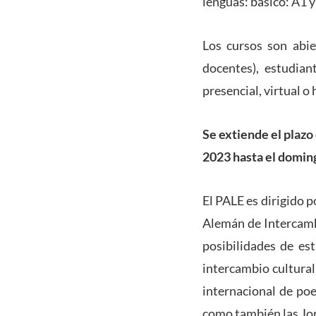
lenguas: básico: A1 
Los cursos son abi
docentes), estudian
presencial, virtual o 
Se extiende el plazo
2023 hasta el domin
El PALE es dirigido 
Alemán de Intercambi
posibilidades de es
intercambio cultural
internacional de po
como también las Jo