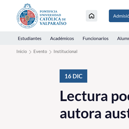
Click acá para ir directamente al contenido
Admisi
Estudiantes
Académicos
Funcionarios
Alum
Inicio
Evento
Institucional
16
DIC
Lectura po
autora aus