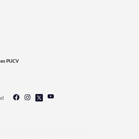
nes PUCV
cl